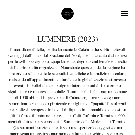
LUMINERE (2023)
Il meridione d'Italia, particolarmente la Calabria, ha subito notevoli
svantaggi dall'industrializzazione del Nord, che ha causato disinteresse
per lo sviluppo agricolo, spopolamento, degrado ambientale e crescita
della criminalità organizzata. Nonostante queste sfide, la regione ha
preservato saldamente le sue radici cattoliche e le tradizioni secolari,
resistendo all'appiattimento culturale della globalizzazione attraverso
eventi simbolici che coinvolgono intere comunità. Un esempio
significativo è rappresentato dalle "Luminere" di Pentone, un comune
di 1900 abitanti in provincia di Catanzaro, dove si svolge uno
straordinario spettacolo pirotecnico: migliaia di "pupattoli" realizzati
con stoffe di recupero, imbevuti di liquido infiammabile e disposti su
fili di ferro, illuminano le creste dei Colli Cafarda e Termine a 900
metri di altitudine, sovrastanti il Santuario della Madonna di Termine.
Questa manifestazione non è solo uno spettacolo suggestivo, ma
rappresenta un prezioso patrimonio culturale a rischio di scomparsa,