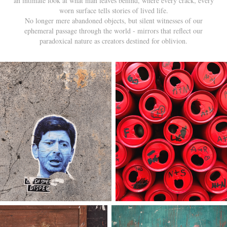
an intimate look at what man leaves behind, where every crack, every
worn surface tells stories of lived life.
No longer mere abandoned objects, but silent witnesses of our
ephemeral passage through the world - mirrors that reflect our
paradoxical nature as creators destined for oblivion.